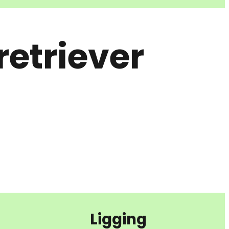
etriever
Ligging