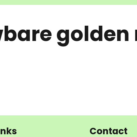
bare golden r
inks
Contact