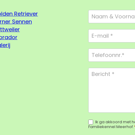
Footer
lden Retriever
Form
rner Sennen
Compact
ttweiler
brador
lerij
Ik ga akkoord met h
Familiekennel Meerhof.