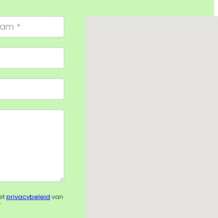
Geen locaties gevonden
et
privacybeleid
van
*