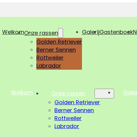
Welkom
Galerij
Gastenboek
N
Onze rassen
Golden Retriever
Berner Sennen
Rottweiler
Labrador
Welkom
Galer
Onze rassen
Golden Retriever
Berner Sennen
Rottweiler
Labrador