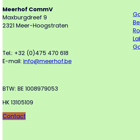
Meerhof CommV
Go
Maxburgdreef 9
Be
2321 Meer-Hoogstraten
Ro
La
Ga
Tel.: +32 (0)475 470 618
E-mail:
info@meerhof.be
BTW: BE 1008979053
HK 13105109
Contact