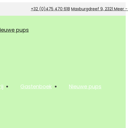
+32 (0)475 470 618
Maxburgdreef 9, 2321 Meer 
ieuwe pups
ij
Gastenboek
Nieuwe pups