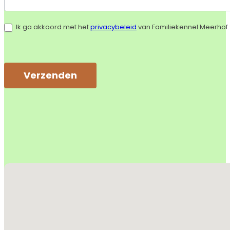
Ik ga akkoord met het
privacybeleid
van Familiekennel Meerhof.
Verzenden
Alternative:
Geen locaties gevonden