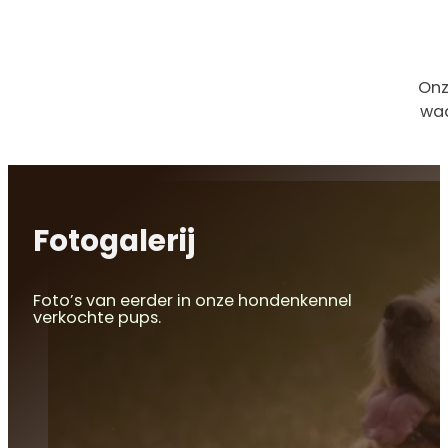
Onz
waa
Fotogalerij
Foto’s van eerder in onze hondenkennel
verkochte pups.