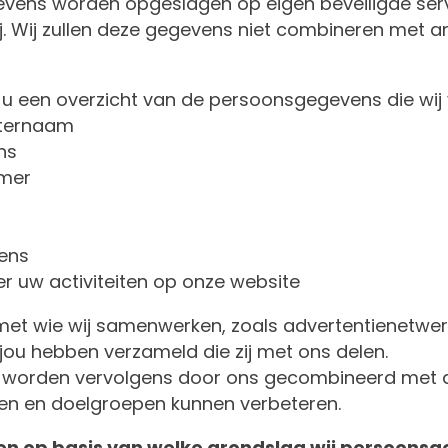
evens worden opgeslagen op eigen beveiligde serv
j. Wij zullen deze gegevens niet combineren met 
 u een overzicht van de persoonsgegevens die wij
hternaam
ns
mer
ens
r uw activiteiten op onze website
met wie wij samenwerken, zoals advertentienetwerk
ou hebben verzameld die zij met ons delen.
 worden vervolgens door ons gecombineerd met 
len en doelgroepen kunnen verbeteren.
 en op basis van welke grondslag wij persoons