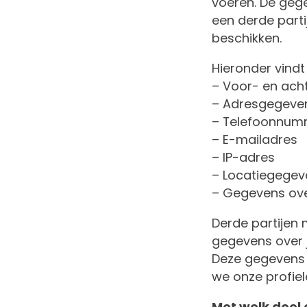
voeren. De geg
een derde parti
beschikken.
Hieronder vindt
– Voor- en ac
– Adresgegeve
– Telefoonnum
– E-mailadres
– IP-adres
– Locatiegegev
– Gegevens ove
Derde partijen 
gegevens over j
Deze gegevens
we onze profie
Met welk doel