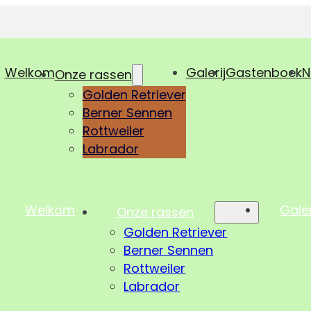
Welkom
Galerij
Gastenboek
N
Onze rassen
Golden Retriever
Berner Sennen
Rottweiler
Labrador
Welkom
Galer
Onze rassen
Golden Retriever
Berner Sennen
Rottweiler
Labrador