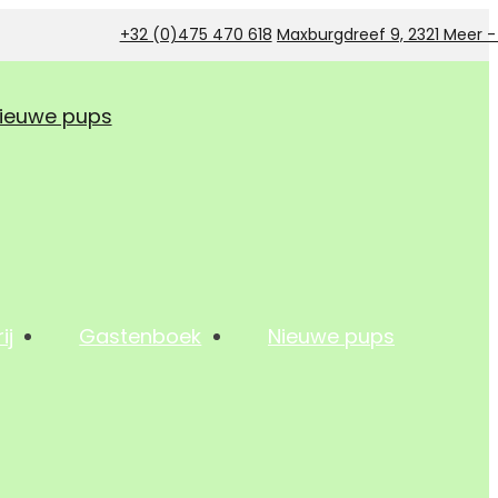
+32 (0)475 470 618
Maxburgdreef 9, 2321 Meer 
ieuwe pups
ij
Gastenboek
Nieuwe pups