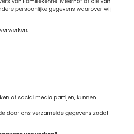
ers van Familiekennel Meerhof of die van
andere persoonlijke gegevens waarover wij
 verwerken:
en of social media partijen, kunnen
de door ons verzamelde gegevens zodat
gegevens verwerken?