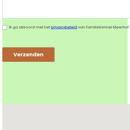
Ik ga akkoord met het
privacybeleid
van Familiekennel Meerhof.
Verzenden
Alternative:
Geen locaties gevonden