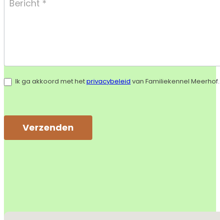
Ik ga akkoord met het
privacybeleid
van Familiekennel Meerhof.
Verzenden
Alternative:
Geen locaties gevonden