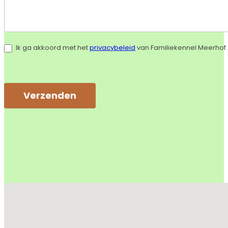
Ik ga akkoord met het
privacybeleid
van Familiekennel Meerhof.
Verzenden
Alternative:
Geen locaties gevonden