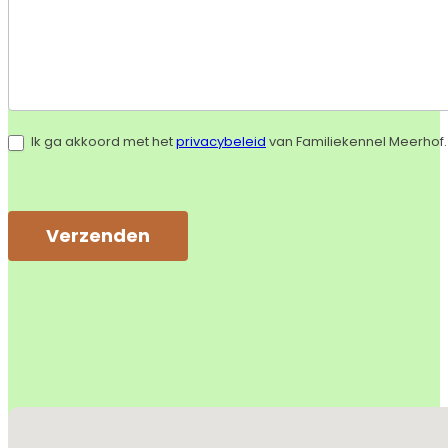
Ik ga akkoord met het
privacybeleid
van Familiekennel Meerhof.
Verzenden
Alternative:
Geen locaties gevonden