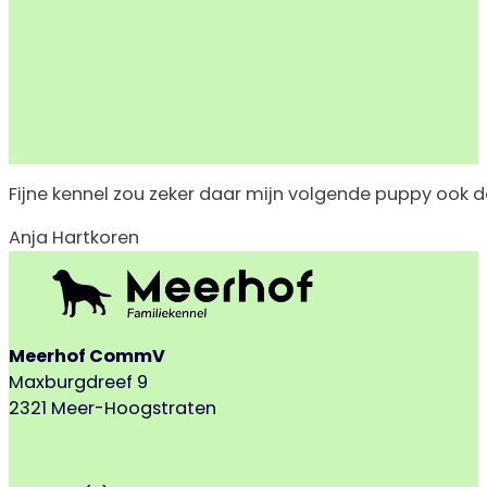
Fijne kennel zou zeker daar mijn volgende puppy ook d
Anja Hartkoren
Meerhof CommV
Maxburgdreef 9
2321 Meer-Hoogstraten