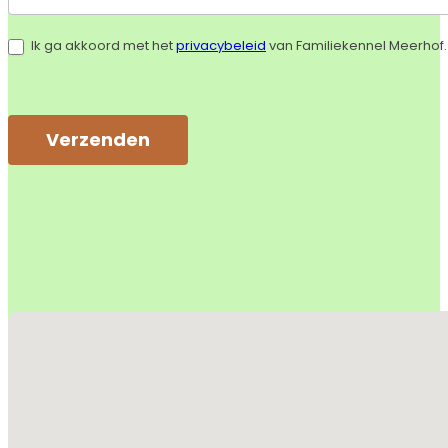
Ik ga akkoord met het
privacybeleid
van Familiekennel Meerhof.
Verzenden
Alternative:
Geen locaties gevonden