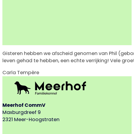
Gisteren hebben we afscheid genomen van Phil (geboren 
leven gehad te hebben, een echte verrijking! Vele groe
Carla Tempère
Meerhof CommV
Maxburgdreef 9
2321 Meer-Hoogstraten