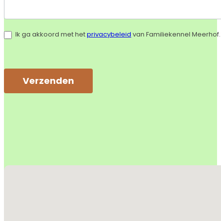
Ik ga akkoord met het
privacybeleid
van Familiekennel Meerhof.
Verzenden
Alternative:
Geen locaties gevonden