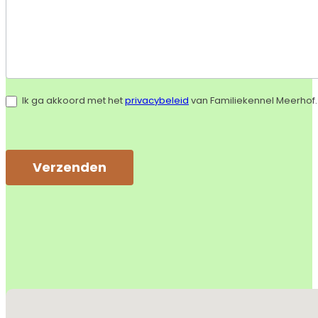
Ik ga akkoord met het
privacybeleid
van Familiekennel Meerhof.
Verzenden
Alternative:
Geen locaties gevonden