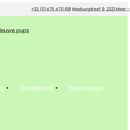
+32 (0)475 470 618
Maxburgdreef 9, 2321 Meer 
ieuwe pups
ij
Gastenboek
Nieuwe pups