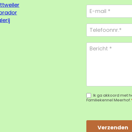
Compact
ttweiler
brador
lerij
Ik ga akkoord met h
Familiekennel Meerhof.
Verzenden