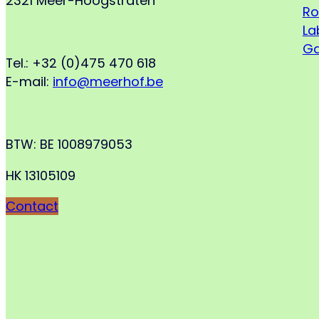
2321 Meer-Hoogstraten
Ro
La
Ga
Tel.: +32 (0)475 470 618
E-mail:
info@meerhof.be
BTW: BE 1008979053
HK 13105109
Contact