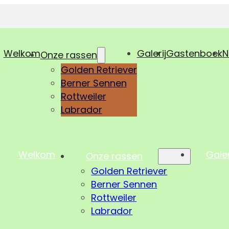
Welkom
Galerij
Gastenboek
N
Onze rassen
Golden Retriever
Berner Sennen
Rottweiler
Labrador
Welkom
Galer
Onze rassen
Golden Retriever
Berner Sennen
Rottweiler
Labrador