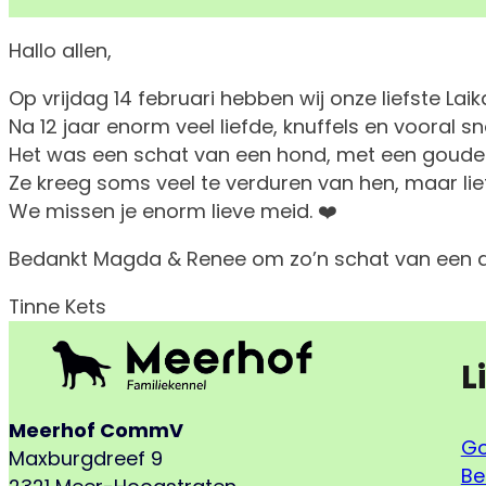
Hallo allen,
Op vrijdag 14 februari hebben wij onze liefste Lai
Na 12 jaar enorm veel liefde, knuffels en vooral s
Het was een schat van een hond, met een gouden 
Ze kreeg soms veel te verduren van hen, maar liet
We missen je enorm lieve meid. ❤️
Bedankt Magda & Renee om zo’n schat van een di
Tinne Kets
L
Meerhof CommV
Go
Maxburgdreef 9
Be