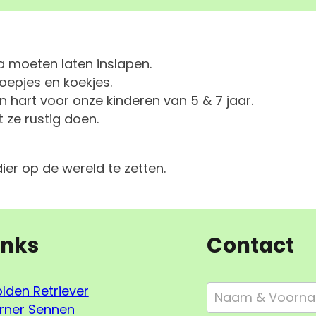
ka moeten laten inslapen.
noepjes en koekjes.
hart voor onze kinderen van 5 & 7 jaar.
 ze rustig doen.
er op de wereld te zetten.
inks
Contact
Footer
lden Retriever
Form
rner Sennen