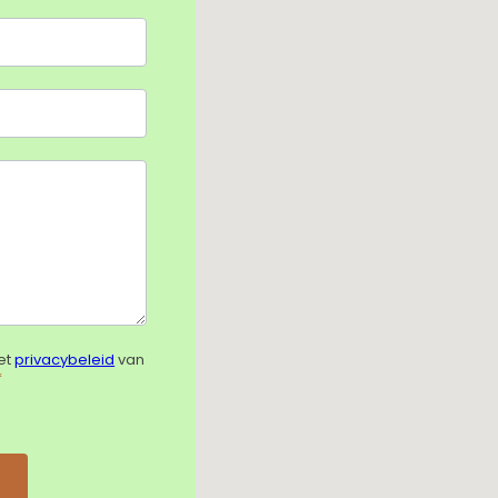
et
privacybeleid
van
*