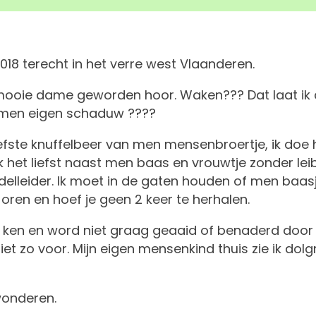
018 terecht in het verre west Vlaanderen.
ide mooie dame geworden hoor. Waken??? Dat laat i
n men eigen schaduw ????
e liefste knuffelbeer van men mensenbroertje, ik do
k het liefst naast men baas en vrouwtje zonder leib
delleider. Ik moet in de gaten houden of men baas
 oren en hoef je geen 2 keer te herhalen.
et ken en word niet graag geaaid of benaderd door
 niet zo voor. Mijn eigen mensenkind thuis zie ik d
wonderen.