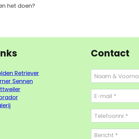
sen het doen?
inks
Contact
Footer
lden Retriever
Form
rner Sennen
Compact
ttweiler
brador
lerij