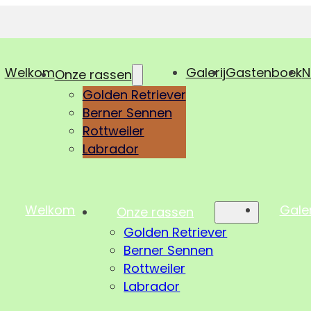
Welkom
Galerij
Gastenboek
N
Onze rassen
Golden Retriever
Berner Sennen
Rottweiler
Labrador
Welkom
Galer
Onze rassen
Golden Retriever
Berner Sennen
Rottweiler
Labrador