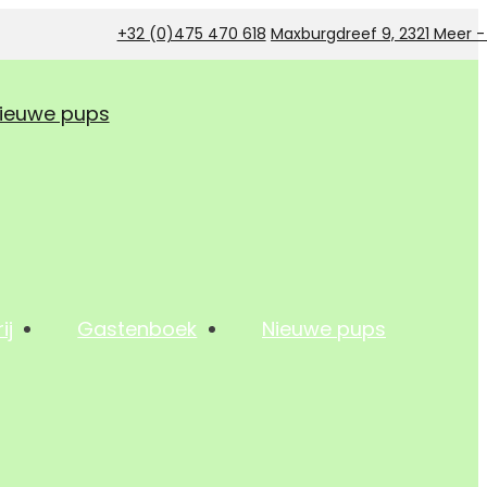
+32 (0)475 470 618
Maxburgdreef 9, 2321 Meer 
ieuwe pups
ij
Gastenboek
Nieuwe pups