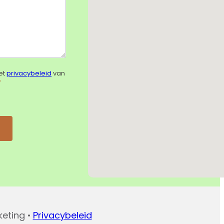
et
privacybeleid
van
*
keting •
Privacybeleid