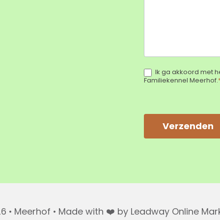
Ik ga akkoord met h
Familiekennel Meerhof.
Verzenden
Alternative:
6 • Meerhof • Made with ❤️ by Leadway Online Mar