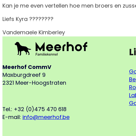
Kan je me even vertellen hoe men broers en zus
Liefs Kyra ????????
Vandemaele Kimberley
L
Meerhof CommV
Go
Maxburgdreef 9
Be
2321 Meer-Hoogstraten
Ro
La
Ga
Tel.: +32 (0)475 470 618
E-mail:
info@meerhof.be