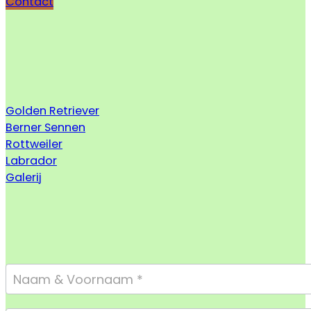
Contact
Golden Retriever
Berner Sennen
Rottweiler
Labrador
Galerij
Footer
Form
Compact