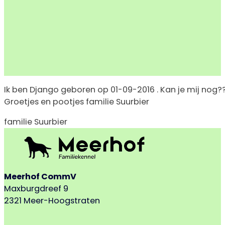
Ik ben Django geboren op 01-09-2016 . Kan je mij nog???
Groetjes en pootjes familie Suurbier
familie Suurbier
Meerhof CommV
Maxburgdreef 9
2321 Meer-Hoogstraten