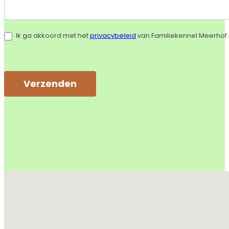
Ik ga akkoord met het
privacybeleid
van Familiekennel Meerhof.
Verzenden
Alternative:
Geen locaties gevonden