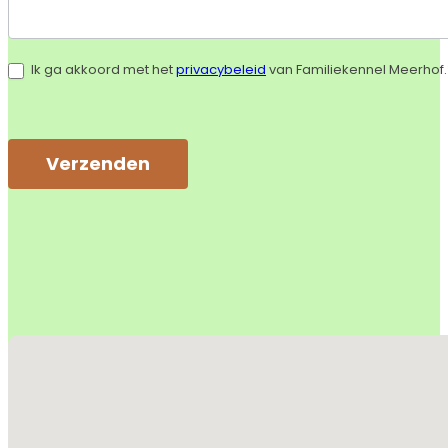
Ik ga akkoord met het
privacybeleid
van Familiekennel Meerhof.
Verzenden
Alternative:
Geen locaties gevonden