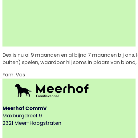
Dex is nu al 9 maanden en al bijna 7 maanden bij ons. H
buiten) spelen, waardoor hij soms in plaats van blond, gri
Fam. Vos
Meerhof CommV
Maxburgdreef 9
2321 Meer-Hoogstraten