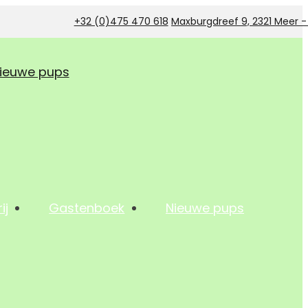
+32 (0)475 470 618
Maxburgdreef 9, 2321 Meer 
ieuwe pups
ij
Gastenboek
Nieuwe pups