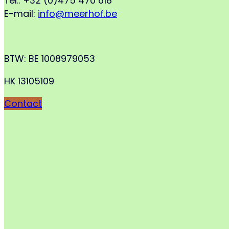
Tel.: +32 (0)475 470 618
E-mail:
info@meerhof.be
BTW: BE 1008979053
HK 13105109
Contact