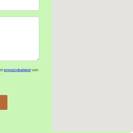
et
privacybeleid
van
*