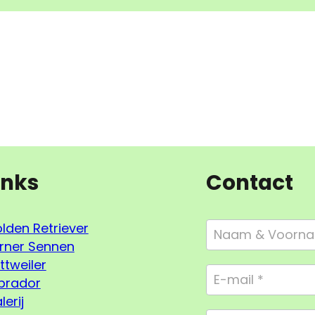
inks
Contact
Footer
lden Retriever
Form
rner Sennen
Compact
ttweiler
brador
lerij