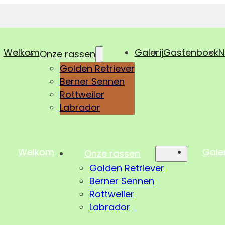
Welkom
Galerij
Gastenboek
N
Onze rassen
Golden Retriever
Berner Sennen
Rottweiler
Labrador
Welkom
Galer
Onze rassen
Golden Retriever
Berner Sennen
Rottweiler
Labrador