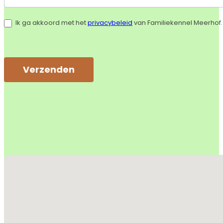
Ik ga akkoord met het
privacybeleid
van Familiekennel Meerhof.
Verzenden
Alternative:
Geen locaties gevonden