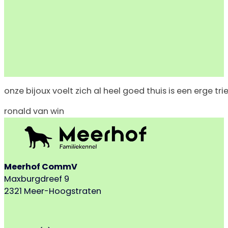
onze bijoux voelt zich al heel goed thuis is een erge tri
ronald van win
Meerhof CommV
Maxburgdreef 9
2321 Meer-Hoogstraten