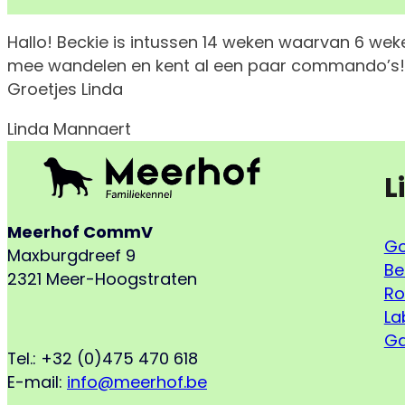
Hallo! Beckie is intussen 14 weken waarvan 6 weken
mee wandelen en kent al een paar commando’s! O
Groetjes Linda
Linda Mannaert
L
Meerhof CommV
Go
Maxburgdreef 9
Be
2321 Meer-Hoogstraten
Ro
La
Ga
Tel.: +32 (0)475 470 618
E-mail:
info@meerhof.be