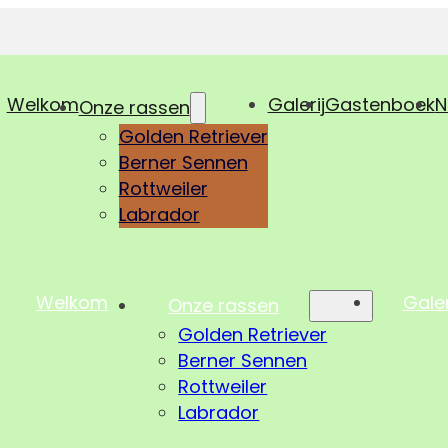
Welkom
Galerij
Gastenboek
N
Onze rassen
Golden Retriever
Berner Sennen
Rottweiler
Labrador
Welkom
Galer
Onze rassen
Golden Retriever
Berner Sennen
Rottweiler
Labrador