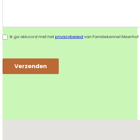
Ik ga akkoord met het
privacybeleid
van Familiekennel Meerhof.
Verzenden
Alternative:
Geen locaties gevonden